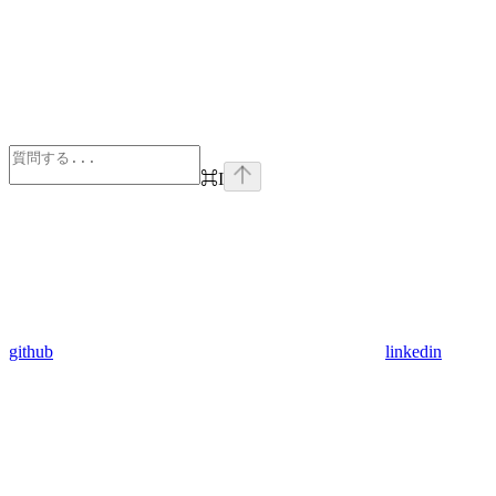
⌘
I
github
linkedin