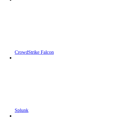
CrowdStrike Falcon
Splunk